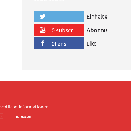
Einhalten
0Anhänger
Abonnieren
0 subscr.
Like
0Fans
echtliche Informationen
Impressum