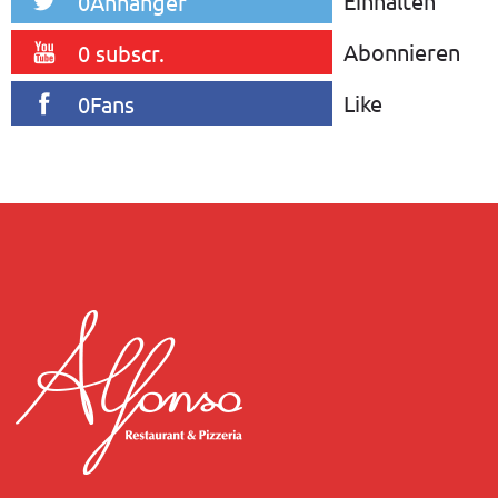
Einhalten
0Anhänger
Abonnieren
0 subscr.
Like
0Fans