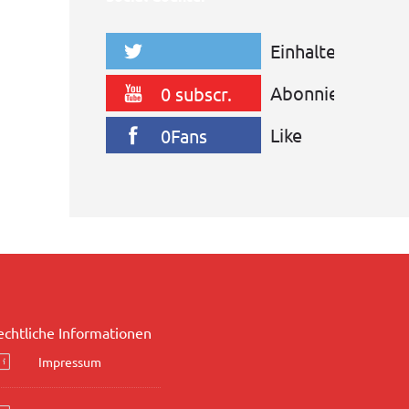
Einhalten
0Anhänger
Abonnieren
0 subscr.
Like
0Fans
echtliche Informationen
Impressum