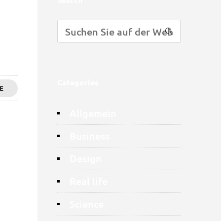
Categories
E
Allgemein
Business
Design
Real life
Science